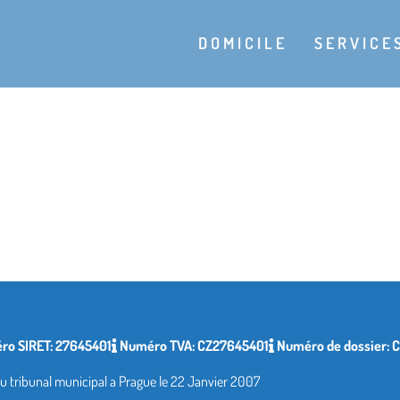
DOMICILE
SERVICE
ro SIRET: 27645401
Numéro TVA: CZ27645401
Numéro de dossier: C
du tribunal municipal a Prague le 22 Janvier 2007