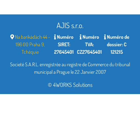
AJIS s.r.o.
Na barikádách 44 -
Numéro
Numéro
Numéro de
196 00 Praha 9,
SIRET:
TVA:
dossier: C
Tchéquie
27645401
CZ27645401
121215
Societé S.A.R.L. enregistrée au registre de Commerce du tribunal
municipal a Prague le 22 Janvier 2007
© 4WORKS Solutions