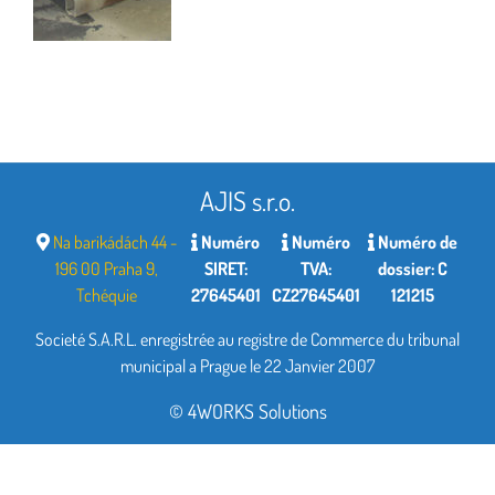
AJIS s.r.o.
Na barikádách 44 -
Numéro
Numéro
Numéro de
196 00 Praha 9,
SIRET:
TVA:
dossier: C
Tchéquie
27645401
CZ27645401
121215
Societé S.A.R.L. enregistrée au registre de Commerce du tribunal
municipal a Prague le 22 Janvier 2007
© 4WORKS Solutions